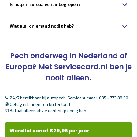
pech om de hoek.
Is hulp in Europa echt inbegrepen?
Zeker. Zolang je lid bent, ben je ook in het buitenland
verzekerd van hulp bij pech.
Wat als ik niemand nodig heb?
Dan betaal je ook niets extra. Je geniet van 24/7
bereikbaarheid en zekerheid, zonder onnodige kosten.
Pech onderweg in Nederland of
Europa? Met Servicecard.nl ben je
nooit alleen
.
📞 24/7 bereikbaar bij autopech. Servicenummer 085 - 773 88 00
🌍 Geldig in binnen- en buitenland
💶 Betaal alleen als je echt hulp nodig hebt
Word lid vanaf €29,95 per jaar