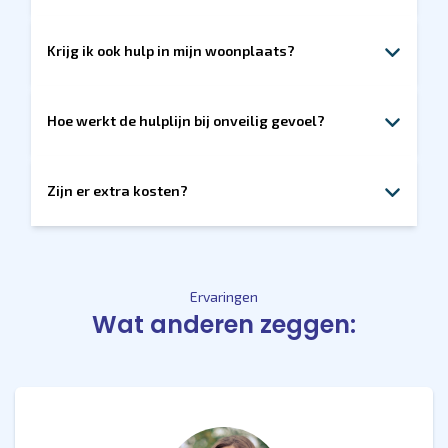
De uitgebreide versie bevat naast pechhulp ook een
hulplijn bij onveilig gevoel. Ideaal als je soms onrust
Krijg ik ook hulp in mijn woonplaats?
ervaart onderweg of veel alleen reist.
Ja, wij staan je bij met hulp – ook voor pech of een
onveilig gevoel in je eigen straat.
Hoe werkt de hulplijn bij onveilig gevoel?
Je belt ons, wij luisteren en blijven aan de lijn. Als het
nodig is, regelen we hulp. Zonder oordelen, zonder
Zijn er extra kosten?
gedoe. Je belt eenvoudig ons servicenummer 085 - 773
88 00.
Alleen bij daadwerkelijke inzet van hulp ter plaatse. We
bespreken dit altijd vooraf.
Ervaringen
Wat anderen zeggen: