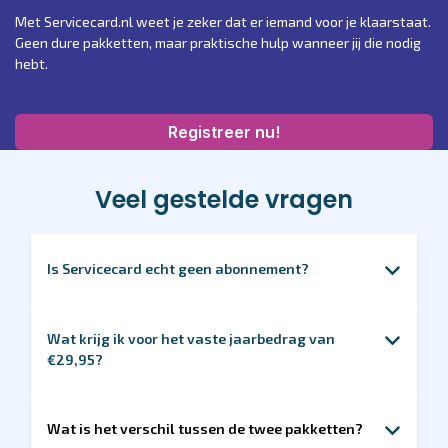
Met
Servicecard.nl
weet je zeker dat er iemand voor je klaarstaat.
Geen dure pakketten, maar praktische hulp wanneer jij die nodig
hebt.
Registreer nu!
Veel gestelde vragen
Is Servicecard echt geen abonnement?
Nee. Je betaalt één keer per jaar en er is geen
automatische verlenging. Jij bepaalt of je wilt
Wat krijg ik voor het vaste jaarbedrag van
verlengen. Daarom ontvang je ongeveer 1 maand voor
€29,95?
de einddatum een e-mail. Als je niets doet verlengen
wij Servicecard met een jaar. Betaling vindt plaats met
Toegang tot on demand pechhulp, 24/7 beschikbaar in
automatische incasso.
binnen- en buitenland. Telefonische hulp is inbegrepen.
Wat is het verschil tussen de twee pakketten?